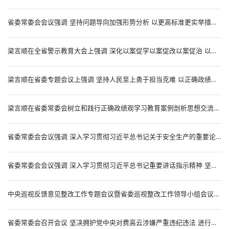
省委常委会会议强调 坚持问题导向加强形势分析 以更高标准更实举措推进全面从严治党 梁言顺主持并讲话
梁言顺在全省警示教育大会上强调 深化以案促学以案促改以案促治 以正确政绩观干事创业创先争优 王清宪张西明出席
梁言顺在省委专题会议上强调 坚持人民至上勇于担当克难 以正确政绩观指导推动信访积案化解 王清宪张西明唐良智出席
梁言顺在省委常委会树立和践行正确政绩观学习教育案例剖析思想交流会暨省委理论学习中心组学习会议上强调 对照正反面典型案例检身正己 真正把正确政绩观内化于心外化于行 王清宪张西明出席
省委常委会会议强调 深入学习贯彻习近平总书记关于安全生产的重要论述 盯紧压实安全生产责任确保人民群众生命财产安全 梁言顺主持并讲话
省委常委会会议强调 深入学习贯彻习近平总书记重要讲话指示精神 坚定不移深化政治巡视增强政治监督精准性有效性 梁言顺主持并讲话
中央巡视反馈意见整改工作专题会议暨省委巡视整改工作领导小组会议强调 树立和践行正确政绩观 坚决打赢巡视整改这场硬仗 梁言顺主持并讲话
省委常委会召开会议 坚决拥护党中央对费高云涉嫌严重违纪违法 进行纪律审查和监察调查的决定 梁言顺主持并讲话