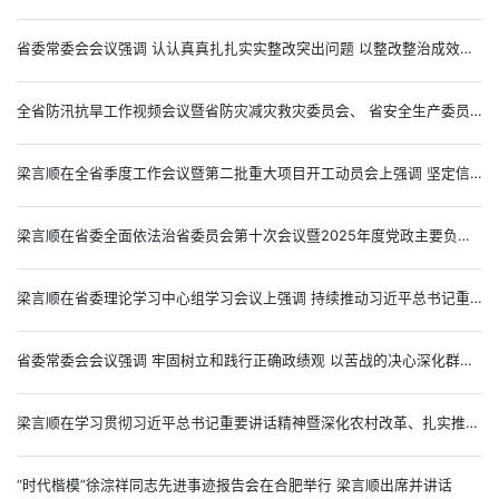
省委常委会会议强调 认认真真扎扎实实整改突出问题 以整改整治成效检验学习教育实效 梁言顺主持并讲话
全省防汛抗旱工作视频会议暨省防灾减灾救灾委员会、 省安全生产委员会全体（扩大）会议召开 梁言顺批示 王清宪讲话
梁言顺在全省季度工作会议暨第二批重大项目开工动员会上强调 坚定信心紧盯目标攻坚突围真抓实干 以更大力度和更实举措抓好经济工作 王清宪张西明出席
梁言顺在省委全面依法治省委员会第十次会议暨2025年度党政主要负责人述法会议上强调 加快建设更高水平的法治安徽 为实现“十五五”良好开局提供坚强保障 王清宪出席 胡卫列到会指导
梁言顺在省委理论学习中心组学习会议上强调 持续推动习近平总书记重要讲话精神落地落实 奋力谱写中国式现代化安徽篇章 王清宪出席
省委常委会会议强调 牢固树立和践行正确政绩观 以苦战的决心深化群众身边不正之风和腐败问题集中整治 梁言顺主持并讲话
梁言顺在学习贯彻习近平总书记重要讲话精神暨深化农村改革、扎实推进乡村全面振兴座谈会上强调 赓续改革基因 夯实发展根基 推动乡村全面振兴不断取得新的更大进展 王清宪出席
“时代楷模”徐淙祥同志先进事迹报告会在合肥举行 梁言顺出席并讲话