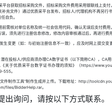
质采平台获取招标采购文件，招标采购文件费用采用银联线上支
关补充文件）通过优质采平台发布，招标人/代理机构不再另行书
责任自负。
费用前需核对单位名称及统一社会信用代码，确认无误后支付费
有误，须先进行注册信息修改，修改内容审核通过后，再进行费
信息发生变更（如：与初始注册信息不一致），应及时网上提交变
，潜在投标人/供应商须办理CA数字证书（以下简称CA），CA
台数字证书办理的须知》（https://www.youzhicai.com/
9-555。
具”制作生成并上传。下载地址：http://toolcdn.youzhicai.
files/BidderHelp.rar。
提出询问，请按以下方式联系。