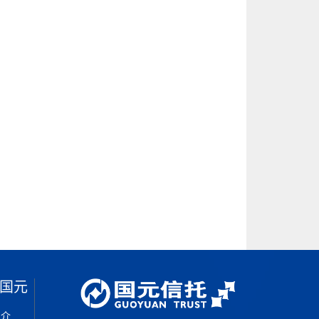
国元
简介