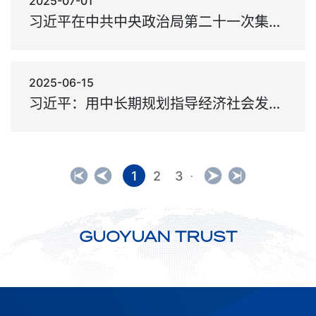
2025-07-01
习近平在中共中央政治局第二十一次集体学习时强调 坚持从抓作风入手推进全面从严治党 把新时代党的自我革命要求进一步落实到位
2025-06-15
习近平：用中长期规划指导经济社会发展是我们党治国理政的一种重要方式
1
2
3
·
GUOYUAN TRUST