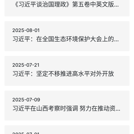
《习近平谈治国理政》第五卷中英文版出版发行
2025-08-01
习近平：在全国生态环境保护大会上的讲话
2025-07-21
习近平：坚定不移推进高水平对外开放
2025-07-09
习近平在山西考察时强调 努力在推动资源型经济转型发展上迈出新步伐 奋力谱写三晋大地推进中国式现代化新篇章