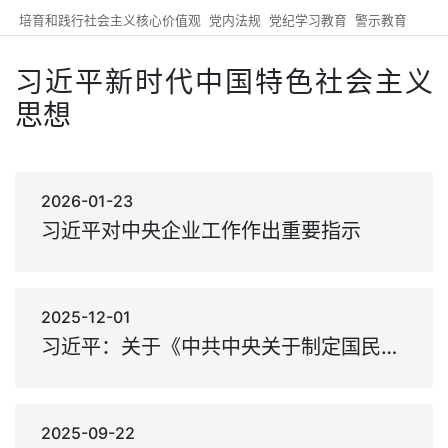
培育和践行社会主义核心价值观
党内法规
党纪学习教育
警示教育
习近平新时代中国特色社会主义
思想
2026-01-23
习近平对中央企业工作作出重要指示
2025-12-01
习近平：关于《中共中央关于制定国民经济和社会发展第十五个五年规划的建议》的说明
2025-09-22