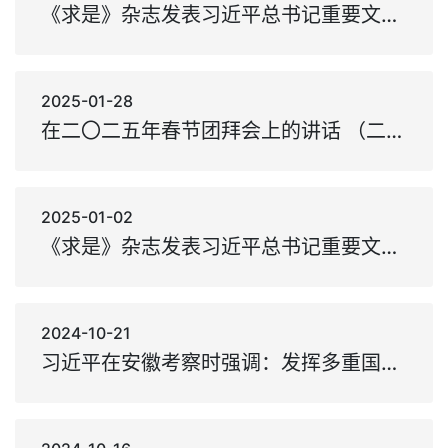
《求是》杂志发表习近平总书记重要文章 注重家庭，注重家教，注重家风
2025-01-28
在二〇二五年春节团拜会上的讲话 （二〇二五年一月二十七日，上午）
2025-01-02
《求是》杂志发表习近平总书记重要文章 以中国式现代化全面推进强国建设、民族复兴伟业
2024-10-21
习近平在安徽考察时强调：发挥多重国家发展战略叠加优势 奋力谱写中国式现代化安徽篇章