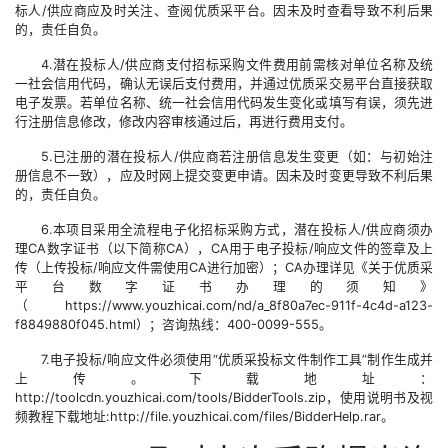
标人/供应商应及时关注、查阅优质采平台。因未及时查看导致不利后果
的，责任自负。
4.潜在投标人/供应商支付招标采购文件费用前需核对单位名称及统
一社会信用代码，确认无误后支付费用，并通过优质采交易平台直接获取
电子发票。若单位名称、统一社会信用代码发生变化或填写有误，须先进
行注册信息修改，修改内容审核通过后，再进行费用支付。
5.已注册的潜在投标人/供应商若注册信息发生变更（如：与初始注
册信息不一致），应及时网上提交变更申请。因未及时变更导致不利后果
的，责任自负。
6.本项目采用全流程电子化招标采购方式，潜在投标人/供应商须办
理CA数字证书（以下简称CA），CA用于电子投标/响应文件的签章及上
传（上传投标/响应文件需使用CA进行加密）；CA办理详见《关于优质采
平台数字证书办理的须知》
（https://www.youzhicai.com/nd/a_8f80a7ec-911f-4c4d-a123-
f8849880f045.html）；咨询热线：400-0099-555。
7.电子投标/响应文件必须使用“优质采投标文件制作工具”制作生成并
上传。下载地址：
http://toolcdn.youzhicai.com/tools/BidderTools.zip，使用说明书及视
频教程下载地址:http://file.youzhicai.com/files/BidderHelp.rar。