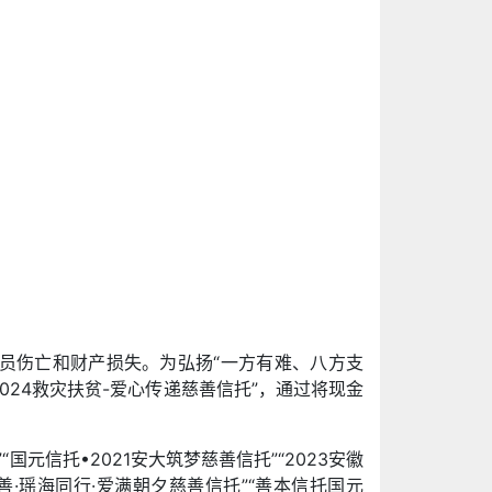
员伤亡和财产损失。为弘扬“一方有难、八方支
024救灾扶贫-爱心传递慈善信托”，通过将现金
信托•2021安大筑梦慈善信托”“2023安徽
善·瑶海同行·爱满朝夕慈善信托”“善本信托国元