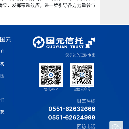
为桥梁，发挥带动效应，进一步引导各方力量参与
国元
简介
您身边的理财专家
架构
范围
片
信托APP
微信公众号
我们
财富热线
0551-62632666
招聘
0551-62624999
回访电话