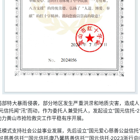
、局部特大暴雨侵袭，部分地区发生严重洪涝和地质灾害，造成人
信托闻“汛”而动，作为委托人兼受托人，发起设立“国元信托-2
助力黄山市抢险救灾工作平稳有序开展。
式支持社会公益事业发展，先后设立“国元爱心慈善公益信托”“国元
慈善信托”“国元信托康乃馨慈善信托”“国元信托·2023浙行向