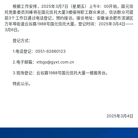
根据工作安排，2025年3月7日（星期五）上午9：00开始，国元信
托党委委员刘峰将在国元信托大厦3楼接待职工群众来访，信访群众可提
前3个工作日通过电话登记，预约接访。接访地址：安徽省合肥市滨湖区
万年埠街道云谷路1988号国元信托大厦。登记时间：2025年3月4日——
3月6日。
登记方式：
1.电话登记：0551-62660123
2.电子邮箱：xtbgs@gyxt.com.cn
3.现场登记：云谷路1988号国元信托大厦一楼服务台。
特此公示。
2025年3月4日