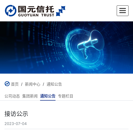
首页
/
新闻中心
/
通知公告
公司动态
集团新闻
通知公告
专题栏目
接访公示
2023-07-04