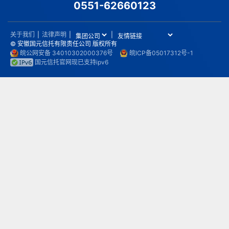
0551-62660123
关于我们
|
法律声明
|
|
© 安徽国元信托有限责任公司 版权所有
皖公网安备 34010302000376号
皖ICP备05017312号-1
国元信托官网现已支持ipv6