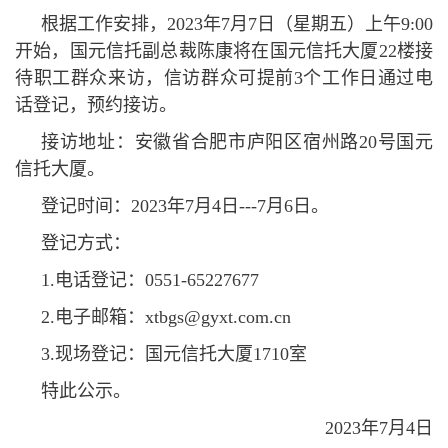
根据工作安排，2023年7月7日（星期五）上午9:00
开始，国元信托副总裁陈康将在国元信托大厦22楼接
待职工群众来访，信访群众可提前3个工作日通过电
话登记，预约接访。
接访地址：安徽省合肥市庐阳区宿州路20号国元
信托大厦。
登记时间：2023年7月4日---7月6日。
登记方式：
1.电话登记：0551-65227677
2.电子邮箱：xtbgs@gyxt.com.cn
3.现场登记：国元信托大厦1710室
特此公示。
2023年7月4日