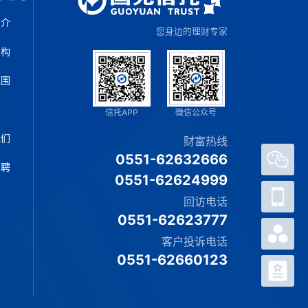
简介
您身边的理财专家
架构
范围
片
信托APP
微信公众号
我们
财富热线
0551-62632666
招聘
0551-62624999
官方
微信
回访电话
0551-62623777
客户
APP
客户投诉电话
0551-62660123
热销
产品
网上
信托