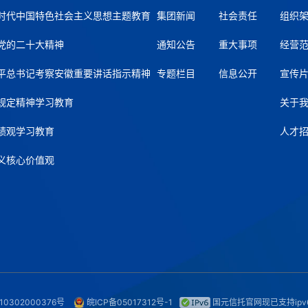
时代中国特色社会主义思想主题教育
集团新闻
社会责任
组织
党的二十大精神
通知公告
重大事项
经营
平总书记考察安徽重要讲话指示精神
专题栏目
信息公开
宣传
规定精神学习教育
关于
绩观学习教育
人才
义核心价值观
0302000376号
皖ICP备05017312号-1
国元信托官网现已支持ipv