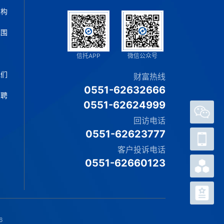
架构
范围
片
信托APP
微信公众号
我们
财富热线
0551-62632666
招聘
0551-62624999
回访电话
官方
0551-62623777
微信
客户投诉电话
客户
0551-62660123
APP
热销
产品
网上
信托
6