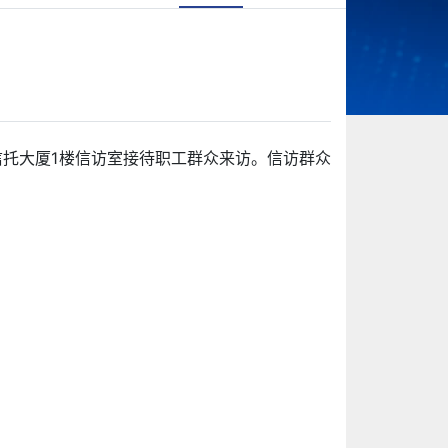
元信托大厦1楼信访室接待职工群众来访。信访群众