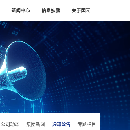
新闻中心
信息披露
关于国元
公司动态
集团新闻
通知公告
专题栏目