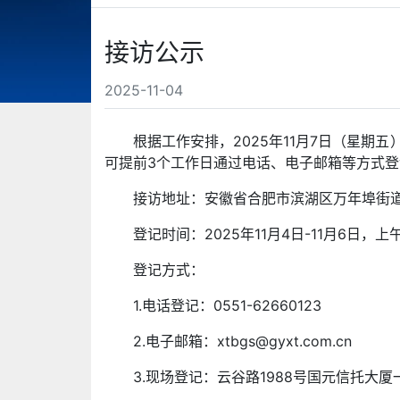
接访公示
2025-11-04
根据工作安排，2025年11月7日（星
可提前3个工作日通过电话、电子邮箱等方式
接访地址：安徽省合肥市滨湖区万年埠街道
登记时间：2025年11月4日-11月6日，上午8:
登记方式：
1.电话登记：0551-62660123
2.电子邮箱：xtbgs@gyxt.com.cn
3.现场登记：云谷路1988号国元信托大