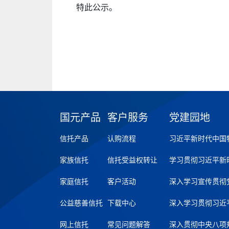
特此公示。
国元产品
客户服务
党建园地
信托产品
认购流程
习近平新时代中国
家族信托
信托受益权转让
学习贯彻习近平新
家庭信托
客户活动
深入学习宣传贯彻
公益慈善信托
下载中心
深入学习贯彻习近
网上信托
常见问题解答
深入贯彻中央八项