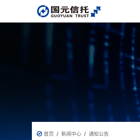
首页
/
新闻中心
/
通知公告