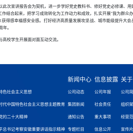
以此次宣讲报告会为契机，进一步学好党史教科书、修好党史必修课、用
工作结合起来，把学习成效转化为工作动力和成效，扎实开展“我为群众办
众获得感幸福感安全感。打好经济高质量发展攻坚战、城市能级提升大会
周年。
与高校学生开展面对面互动交流。
新闻中心
信息披露
关于
特色社会主义思想
公司动态
公司年报
公司
时代中国特色社会主义思想主题教育
集团新闻
社会责任
组织
党的二十大精神
通知公告
重大事项
经营
平总书记考察安徽重要讲话指示精神
专题栏目
信息公开
宣传