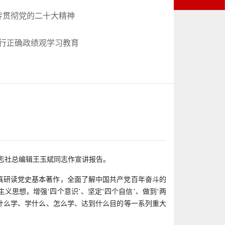
传贯彻党的二十大精神
行正确政绩观学习教育
志社总编辑王玉斌同志作宣讲报告。
真研读党史基本著作，全面了解中国共产党百年奋斗的
思想，增强‘四个意识’、坚定‘四个自信’、做到‘两
什么学、学什么、怎么学、达到什么目的等一系列重大