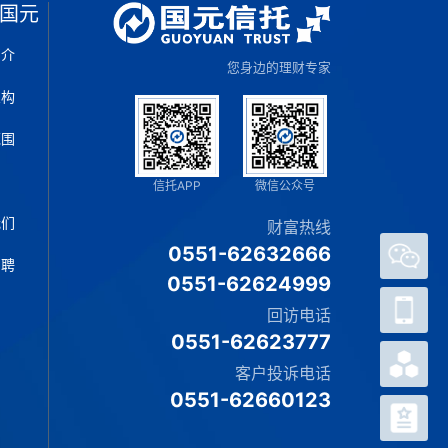
国元
简介
您身边的理财专家
架构
范围
片
信托APP
微信公众号
我们
财富热线
0551-62632666
招聘
0551-62624999
官方
微信
回访电话
0551-62623777
客户
APP
客户投诉电话
0551-62660123
热销
产品