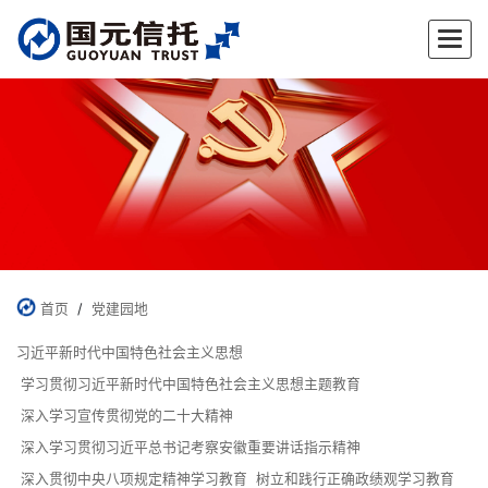
首页
/
党建园地
习近平新时代中国特色社会主义思想
学习贯彻习近平新时代中国特色社会主义思想主题教育
深入学习宣传贯彻党的二十大精神
深入学习贯彻习近平总书记考察安徽重要讲话指示精神
深入贯彻中央八项规定精神学习教育
树立和践行正确政绩观学习教育