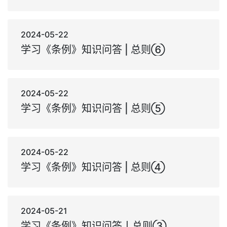
2024-05-22
学习《条例》知识问答 | 总则⑥
2024-05-22
学习《条例》知识问答 | 总则⑤
2024-05-22
学习《条例》知识问答 | 总则④
2024-05-21
学习《条例》知识问答丨总则③