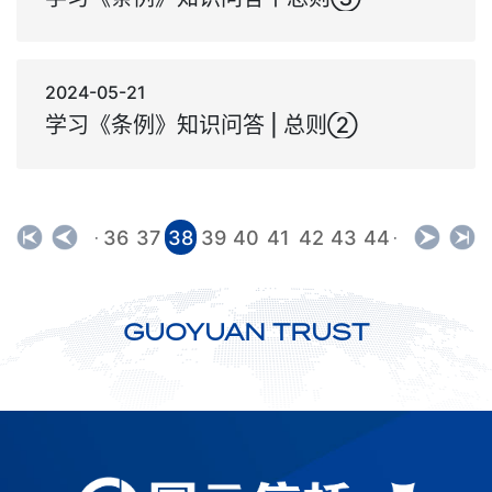
2024-05-21
学习《条例》知识问答 | 总则②
36
37
38
39
40
41
42
43
44
·
·
GUOYUAN TRUST