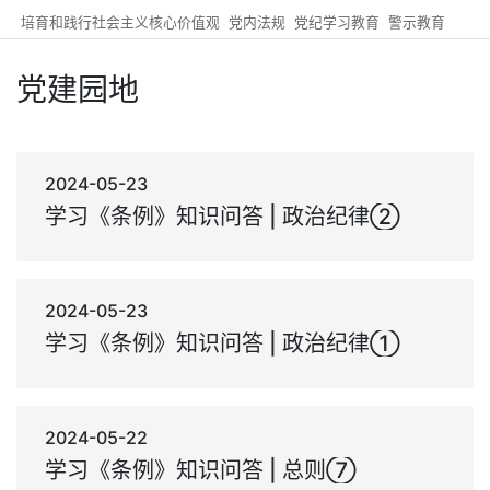
培育和践行社会主义核心价值观
党内法规
党纪学习教育
警示教育
党建园地
2024-05-23
学习《条例》知识问答 | 政治纪律②
2024-05-23
学习《条例》知识问答 | 政治纪律①
2024-05-22
学习《条例》知识问答 | 总则⑦