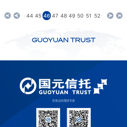
44
45
46
47
48
49
50
51
52
·
·
GUOYUAN TRUST
您身边的理财专家