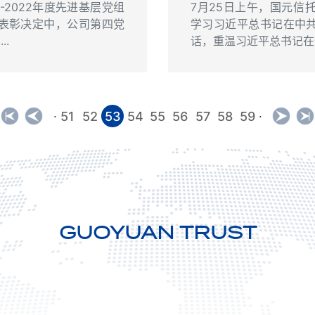
-2022年度先进基层党组
7月25日上午，国元信
表彰决定中，公司第四党
学习习近平总书记在中
..
话，重温习近平总书记在全
51
52
53
54
55
56
57
58
59
·
·
GUOYUAN TRUST