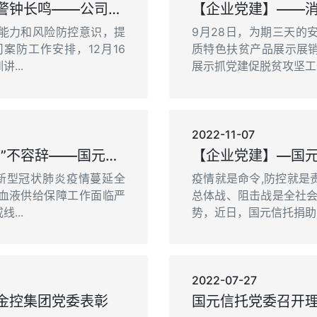
【企业党建】——以案为鉴，警钟长鸣——公司举办案防工作培训讲座
能力和风险防控意识，提
9月28日，为期三天的
案防工作安排，12月16
质特色扶贫产品展示展
...
展示抓党建促脱贫攻坚工作
2022-11-07
【企业党建】—志愿有我，“疫”不容辞——国元信托团支部组织无偿献血活动
的新型冠状肺炎疫情蔓延全
疫情就是命令,防控就是
血液供给保障工作面临严
总体战、阻击战是全社会
...
势，近日，国元信托捐助50
2022-07-27
金控集团党委表彰
国元信托党委召开