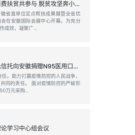
【企业党建】——消费扶贫共参与 脱贫攻坚奔小康 国元信托积极开展主题党日活动
安徽省直单位定点帮扶成果展暨全省优
销会在安徽国际会展中心开幕。为充分
成效，凝聚广...
【企业党建】—国元信托向安徽捐赠N95医用口罩1.78万只
责任。助力打赢疫情防控的人民战争、
共同的责任。 面对疫情防控的严峻形
万元采购...
理论学习中心组会议