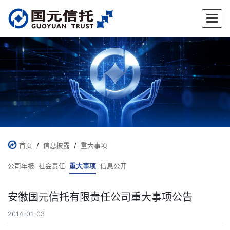
首页
/
信息披露
/
重大事项
公司年报
社会责任
重大事项
信息公开
安徽国元信托有限责任公司重大事项公告
2014-01-03