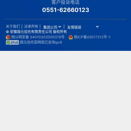
客户投诉电话
0551-62660123
关于我们
|
法律声明
|
|
© 安徽国元信托有限责任公司 版权所有
皖公网安备 34010302000376号
皖ICP备05017312号-1
国元信托官网现已支持ipv6