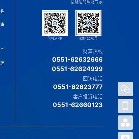
您身边的理财专家
架构
范围
片
信托APP
微信公众号
我们
财富热线
0551-62632666
招聘
0551-62624999
回访电话
0551-62623777
客户投诉电话
官方
0551-62660123
微信
客户
APP
热销
产品