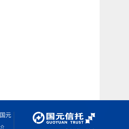
国元
简介