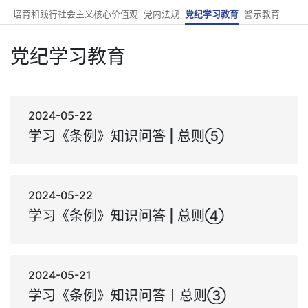
培育和践行社会主义核心价值观
党内法规
党纪学习教育
警示教育
党纪学习教育
2024-05-22
学习《条例》知识问答 | 总则⑤
2024-05-22
学习《条例》知识问答 | 总则④
2024-05-21
学习《条例》知识问答丨总则③