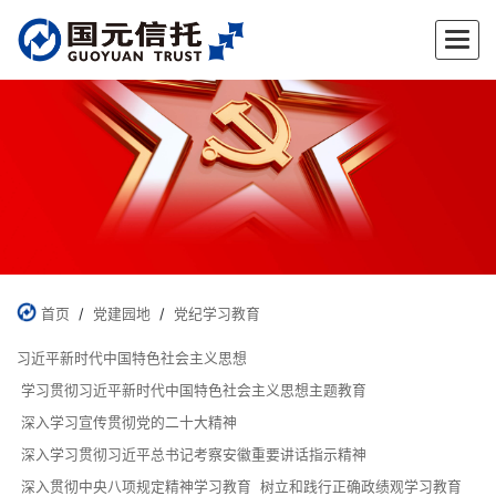
首页
/
党建园地
/
党纪学习教育
习近平新时代中国特色社会主义思想
学习贯彻习近平新时代中国特色社会主义思想主题教育
深入学习宣传贯彻党的二十大精神
深入学习贯彻习近平总书记考察安徽重要讲话指示精神
深入贯彻中央八项规定精神学习教育
树立和践行正确政绩观学习教育