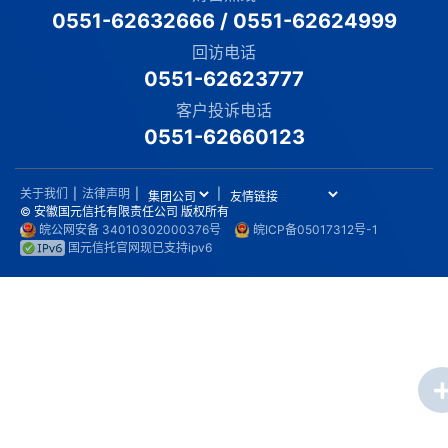
0551-62632666
/
0551-62624999
回访电话
0551-62623777
客户投诉电话
0551-62660123
关于我们
|
法律声明
|
|
© 安徽国元信托有限责任公司 版权所有
皖公网安备 34010302000376号
皖ICP备05017312号-1
国元信托官网现已支持ipv6