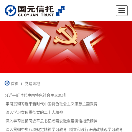
首页
/
党建园地
习近平新时代中国特色社会主义思想
学习贯彻习近平新时代中国特色社会主义思想主题教育
深入学习宣传贯彻党的二十大精神
深入学习贯彻习近平总书记考察安徽重要讲话指示精神
深入贯彻中央八项规定精神学习教育
树立和践行正确政绩观学习教育