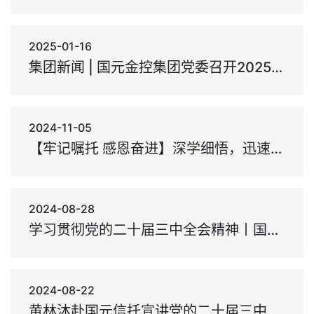
2025-01-16
集团新闻 | 国元金控集团党委召开2025年第一次全面从严治党专题会议
2024-11-05
【牢记嘱托 感恩奋进】深学细悟，迅速兴起热潮
2024-08-28
学习贯彻党的二十届三中全会精神丨国元金控集团向“新”图强 以“质”取胜
2024-08-22
黄林沐赴国元信托宣讲党的二十届三中全会精神