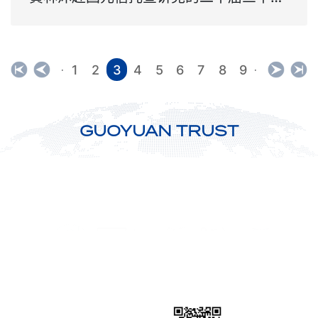
1
2
3
4
5
6
7
8
9
·
·
GUOYUAN TRUST
您身边的理财专家