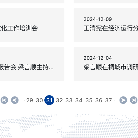
2024-12-09
文化工作培训会
2024-12-04
省委举行理论学习中心组学习报告会 梁言顺主持并讲话 王雷鸣作报告 王清宪唐良智虞爱华出席
29
30
31
32
33
34
35
36
37
·
·