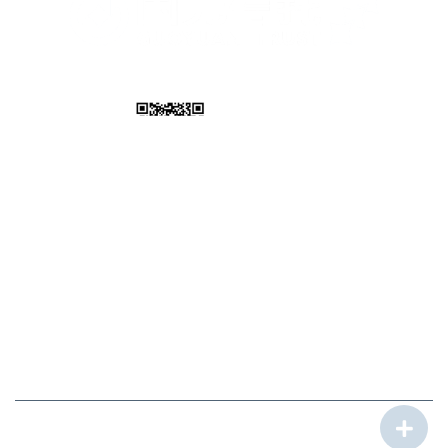
您身边的理财专家
信托APP
微信公众号
财富热线
0551-62632666
/
0551-62624999
回访电话
0551-62623777
客户投诉电话
0551-62660123
关于我们
|
法律声明
|
|
© 安徽国元信托有限责任公司 版权所有
皖公网安备 34010302000376号