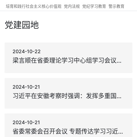
培育和践行社会主义核心价值观
党内法规
党纪学习教育
警示教育
党建园地
2024-10-22
梁言顺在省委理论学习中心组学习会议上强调：全面准确把握总书记重要讲话精神 确保不折不扣在安徽落地见效 王清宪唐良智虞爱华出席
2024-10-21
习近平在安徽考察时强调：发挥多重国家发展战略叠加优势 奋力谱写中国式现代化安徽篇章
2024-10-21
省委常委会召开会议 专题传达学习习近平总书记考察安徽重要讲话精神 研究部署我省学习宣传贯彻工作 梁言顺主持并讲话