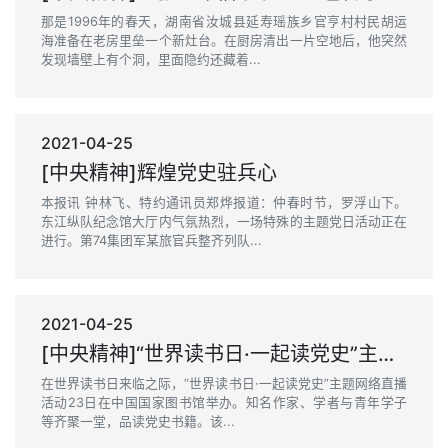
那是1996年的春天，湖南省汝城县延寿瑶族乡官亨村村民胡运
海准备在老房里垒一个新灶台。在厨房清出一片空地后，他突然
发现墙壁上有个洞，里面隐约还藏着...
2021-04-25
[中央精神]辉煌党史驻兵心
本报讯 钟林飞、特约通讯员郑烨报道：仲春时节，罗浮山下。
东江纵队纪念馆大厅内气氛热烈，一场特殊的主题党日活动正在
进行。第74集团军某旅官兵整齐列队...
2021-04-25
[中央精神]“世界读书日·一起读党史”主题网络活动举办
在世界读书日来临之际，“世界读书日·一起读党史”主题网络直播
活动23日在中国国家图书馆举办。知名作家、学者与青年学子
等齐聚一堂，品读党史书籍。该...